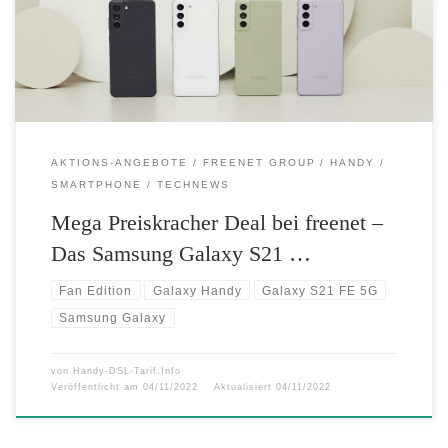
Flaggschiff Anfang des Jahres auf der CES in Las Vegas vorgestellt.
Mit seinem auffälligen Design, der starken […]
AKTIONS-ANGEBOTE
FREENET GROUP
HANDY
SMARTPHONE
TECHNEWS
Mega Preiskracher Deal bei freenet –
Das Samsung Galaxy S21 …
Fan Edition
Galaxy Handy
Galaxy S21 FE 5G
Samsung Galaxy
von
Handy-DSL-Tarif.Info
Veröffentlicht am
04/11/2022
Aktualisiert
04/11/2022