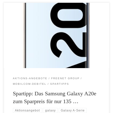
Ab Sonntag bietet mobilcom-debitel das Samsung Galaxy A20e zum
unschlagbaren Aktionspreis von nur 135,- Euro statt des UVPs von
179,- Euro an. Das macht eine Gesamtersparnis von 44,- Euro aus. Ab
Sonntag gibt es bei mobilcom-debitel das Samsung Galaxy A20e zum
Kracherpreis von 135,- Euro. Das attraktive Einsteiger-Handy mit 32
[…]
AKTIONS-ANGEBOTE
FREENET GROUP
MOBILCOM-DEBITEL
SPARTIPPS
Spartipp: Das Samsung Galaxy A20e
zum Sparpreis für nur 135 …
Aktionsangebot
galaxy
Galaxy A-Serie