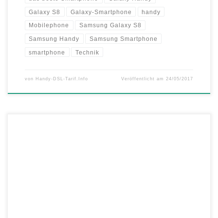
Galaxy S8
Galaxy-Smartphone
handy
Mobilephone
Samsung Galaxy S8
Samsung Handy
Samsung Smartphone
smartphone
Technik
von
Handy-DSL-Tarif.Info
Veröffentlicht am
24/05/2017
Ab sofort kann das neue Samsung Galaxy S8 und sein großer Bruder,
das Samsung Galaxy S8+, bei mobilcom-debitel unter www.mobilcom-
debitel.de bestellt werden. Die bestellten Geräte werden dann in der
Woche nach Ostern ausgeliefert. Nachfolgend werden die galaktisch
guten Smartphone-Flaggschiffe auch in allen Shops vor Ort verfügbar
sein. „Auch in diesem […]