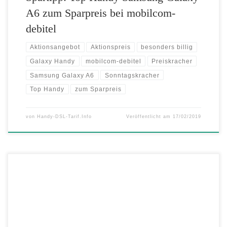
A6 zum Sparpreis bei mobilcom-
debitel
Aktionsangebot
Aktionspreis
besonders billig
Galaxy Handy
mobilcom-debitel
Preiskracher
Samsung Galaxy A6
Sonntagskracher
Top Handy
zum Sparpreis
von
Handy-DSL-Tarif.Info
Veröffentlicht am
17/02/2019
Ab heute gibt es ein neues, galaktisch gutes Samsung-Preiskracher-
Angebot aus der Galaxy A-Reihe bei mobilcom-debitel: Das Samsung
Galaxy A6 ist bei mobilcom-debitel in der 32 GB-Variante zum
Aktionspreis von nur 179,- Euro statt der ursprünglichen 309,- Euro zu