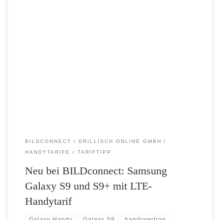
Zum offiziellen Verkaufsstart der neuen Samsung Flaggschiffe hat
BILDconnect, das Mobilfunkangebot von Axel Springer und der
Drillisch Online AG, das Galaxy S9 und das S9+ in sein Portfolio
aufgenommen. Beide Smartphones werden für einmalig 49,99 Euro in
Verbindung mit dem Tarif Flat 2000 LTE angeboten. Die neuen
Samsung Galaxy Smartphones […]
BILDCONNECT
DRILLISCH ONLINE GMBH
HANDYTARIFE
TARIFTIPP
Neu bei BILDconnect: Samsung
Galaxy S9 und S9+ mit LTE-
Handytarif
Galaxy Handy
Galaxy S9
handyvertrag