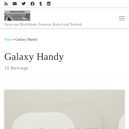
Zum Inhalt springen
Men
News aus Mobilfunk, Festnetz, Kabel und Technik
Start
»
Galaxy Handy
Galaxy Handy
10 Beiträge
Ab sofort gibt es bei freenet das Samsung Galaxy S21 FE 5G für nur
479 Euro statt UVP 749 Euro! Laut aktuellen Preisvergleichen ist das
der momentane Bestpreis am Markt! Samsung hat das Galaxy-