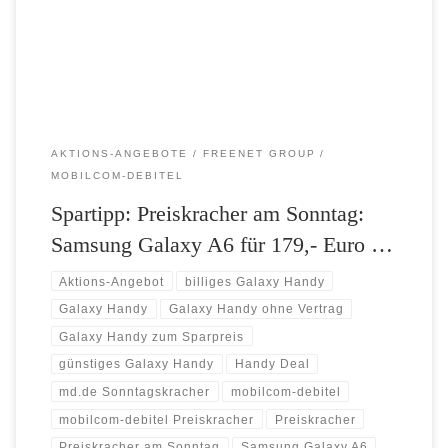
haben. Das macht eine satte Preisersparnis von 130,- Euro, ohne einen
Handyvertrag […]
AKTIONS-ANGEBOTE
FREENET GROUP
MOBILCOM-DEBITEL
Spartipp: Preiskracher am Sonntag:
Samsung Galaxy A6 für 179,- Euro …
Aktions-Angebot
billiges Galaxy Handy
Galaxy Handy
Galaxy Handy ohne Vertrag
Galaxy Handy zum Sparpreis
günstiges Galaxy Handy
Handy Deal
md.de Sonntagskracher
mobilcom-debitel
mobilcom-debitel Preiskracher
Preiskracher
Preiskracher am Sonntag
Samsung Galaxy A6