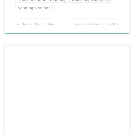
Sonntagskracher
von
Handy-DSL-Tarif.Info
Veröffentlicht am
20/01/2019
Vorweihnachtskracher bei mobilcom-debitel – Das Samsung Galaxy
J6+ zum Sparpreis für nur 179 Euro ohne Vertrag Noch bis zum
kommenden Mittwoch, den 12.12.2018, gibt es bei mobilcom-debitel
das Samsung Galaxy J6+ zum Kracherpreis von nur 179,- Euro. „All I
want for Christmas“ – ist ein vorweihnachtlich super günstiges Handy
aus […]