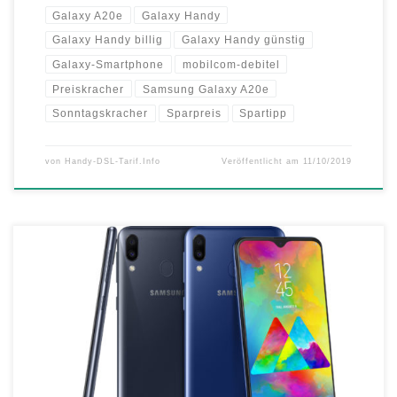
Galaxy A20e
Galaxy Handy
Galaxy Handy billig
Galaxy Handy günstig
Galaxy-Smartphone
mobilcom-debitel
Preiskracher
Samsung Galaxy A20e
Sonntagskracher
Sparpreis
Spartipp
von
Handy-DSL-Tarif.Info
Veröffentlicht am
11/10/2019
Das Samsung Galaxy M20 kommt nach Deutschland – Exklusiv bei
Amazon und im Samsung Online Shop Mit dem Galaxy M20 kommt
ein neues Einsteiger-Smartphone mit einem überzeugenden Preis-
Leistungs-Verhältnis nach Deutschland. Das Smartphone eignet sich
besonders für Nutzer, die ein leistungsstarkes Einstiegsgerät mit
ausdauerndem Akku und guter Kamera suchen. Der 64 […]