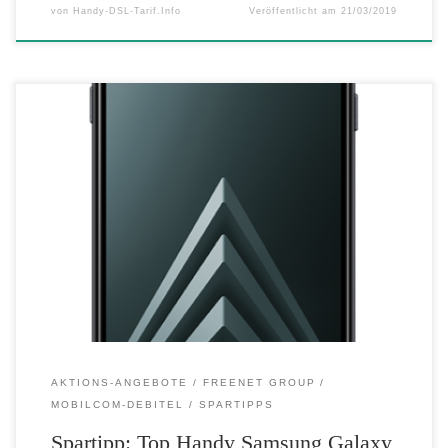
von
Handy-DSL-Tarif.Info
Veröffentlicht am
21/03/2019
Zum Verlieben schön: Das Top Handy Samsung Galaxy A6 als
Preiskracher für 175,- Euro bei mobilcom-debitel mobilcom-debitel
verlängert den Valentinstag und bietet ab Sonntag ein neues,
galaktisch gutes Samsung-Preiskracher-Angebot an: Das Samsung
Galaxy A6 ist beim Digital-Lifestyle-Provider in der 32 GB-Variante
zum Aktionspreis von 175,- Euro statt der ursprünglichen 309,- […]
AKTIONS-ANGEBOTE
FREENET GROUP
MOBILCOM-DEBITEL
SPARTIPPS
Spartipp: Top Handy Samsung Galaxy