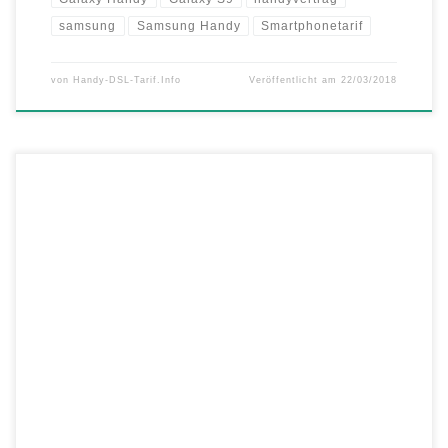
samsung
Samsung Handy
Smartphonetarif
von
Handy-DSL-Tarif.Info
Veröffentlicht am
22/03/2018
Spartipp: Samsung Preiskracher bei mobilcom-debitel – Das Samsung
Galaxy A5 (2017) zum absoluten Bestpreis von nur 235,00 Euro
anstatt 429,00 Euro ohne Vertrag Sie sparen somit 194,00 Euro. Der
Angebotspreis gilt nur für die Farbe Schwarz. Zusätzlich sparen Sie die
Versandkosten, wenn Sie sich den Artikel in der Filiale reservieren […]