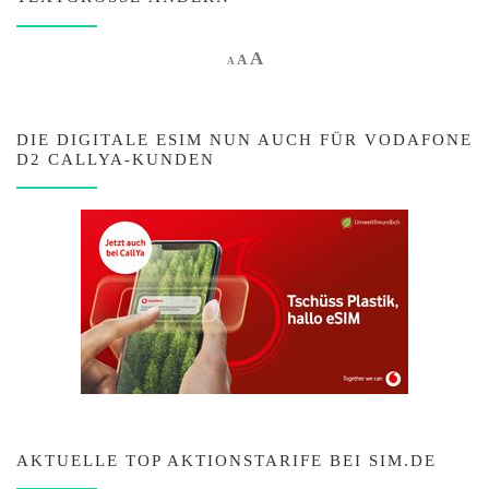
Increase font size.
A
Reset font size.
Decrease font size.
A
A
DIE DIGITALE ESIM NUN AUCH FÜR VODAFONE
D2 CALLYA-KUNDEN
AKTUELLE TOP AKTIONSTARIFE BEI SIM.DE