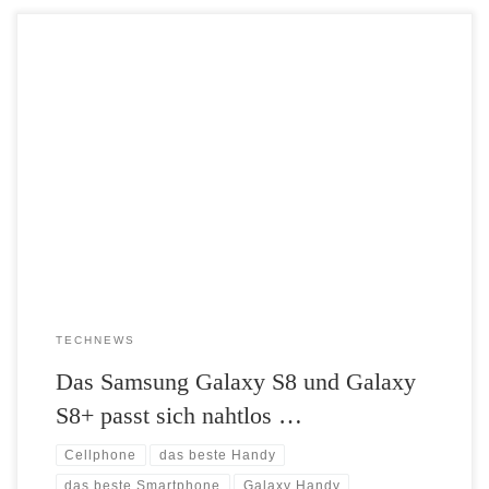
Passt sich nahtlos dem Leben an: das Design und die
Bedienoberfläche des Galaxy S8 und Galaxy S8+ Puristisches Design
und eine reduzierte Bedienoberfläche zeichnen das Galaxy S8 und das
Galaxy S8+ aus. Fast ohne Rahmen, ohne Tasten auf der Front und von
einem einheitlichen visuellen und akustischen Nutzererlebnis geprägt,
wurden […]
TECHNEWS
Das Samsung Galaxy S8 und Galaxy
S8+ passt sich nahtlos …
Cellphone
das beste Handy
das beste Smartphone
Galaxy Handy