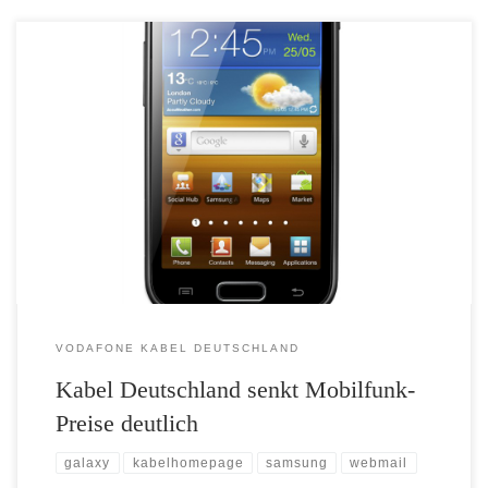
Kabel Deutschland senkt Mobilfunk-Preise deutlich • Komplett-Flat:
Für nur 19,99 Euro im Monat im ersten Jahr in alle deutschen Netze
telefonieren und im Internet surfen • Laufzeittarif mit Smartphone für
nur 10 Euro monatlich mehr • Neues Android-Smartphone: Samsung
Galaxy Ace 2 Unterföhring, 4. September 2012 – Günstigere
Mobilfunk-Preise und […]
VODAFONE KABEL DEUTSCHLAND
Kabel Deutschland senkt Mobilfunk-
Preise deutlich
galaxy
kabelhomepage
samsung
webmail