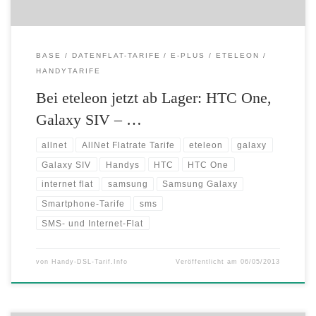
BASE
DATENFLAT-TARIFE
E-PLUS
ETELEON
HANDYTARIFE
Bei eteleon jetzt ab Lager: HTC One,
Galaxy SIV – …
allnet
AllNet Flatrate Tarife
eteleon
galaxy
Galaxy SIV
Handys
HTC
HTC One
internet flat
samsung
Samsung Galaxy
Smartphone-Tarife
sms
SMS- und Internet-Flat
von
Handy-DSL-Tarif.Info
Veröffentlicht am
06/05/2013