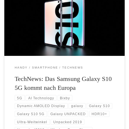
Konnektivität der nächsten Generation: Das Samsung Galaxy S10 5G
kommt nach Europa Samsung kooperiert mit Netzbetreibern, um
europaweit 5G-Konnektivität auf dem neuesten Flaggschiff-
Smartphone bereitzustellen. Samsung Electronics kündigt neue 5G-
Partnerschaften an. Das Galaxy S10 5G wird ab Sommer 2019
europaweit eingeführt, um Verbrauchern bereits heute die Zukunft der
mobilen Konnektivität ermöglichen […]
HANDY
SMARTPHONE
TECHNEWS
TechNews: Das Samsung Galaxy S10
5G kommt nach Europa
5G
AI Technology
Bixby
Dynamic AMOLED Display
galaxy
Galaxy S10
Galaxy S10 5G
Galaxy UNPACKED
HDR10+
Ultra-Weitwinkel
Unpacked 2019