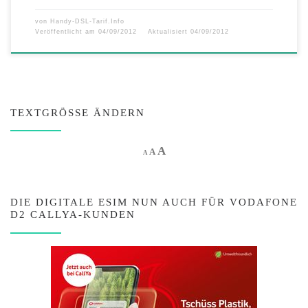
von
Handy-DSL-Tarif.Info
Veröffentlicht am
04/09/2012
Aktualisiert
04/09/2012
TEXTGRÖSSE ÄNDERN
Increase font size.
A
Reset font size.
Decrease font size.
A
A
DIE DIGITALE ESIM NUN AUCH FÜR VODAFONE
D2 CALLYA-KUNDEN