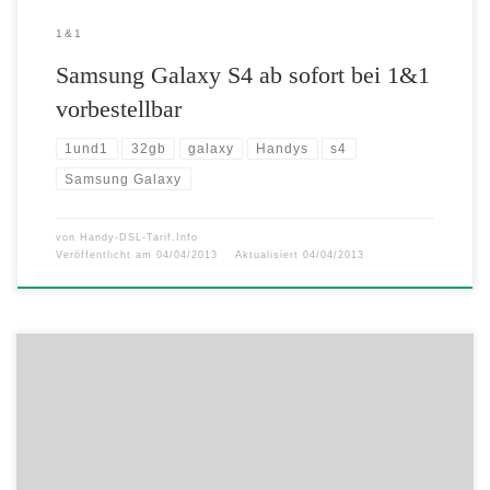
1&1
Samsung Galaxy S4 ab sofort bei 1&1
vorbestellbar
1und1
32gb
galaxy
Handys
s4
Samsung Galaxy
von
Handy-DSL-Tarif.Info
Veröffentlicht am
04/04/2013
Aktualisiert
04/04/2013
EWE: neue Mobilfunk Tarife Am späten Donnerstag haben wir noch
mal Infos von EWE für Sie: EWE hat sein Produktportfolio erweitert
und bietet ab sofort zwei neue Mobilfunktarife im Shop. Einfach