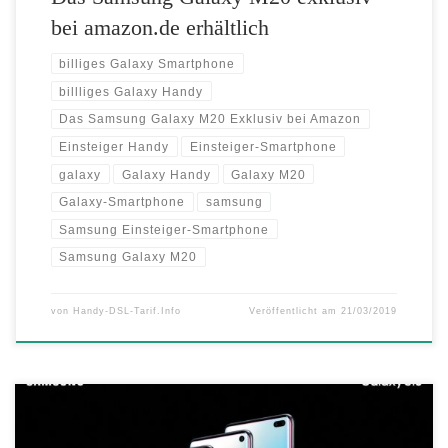
bei amazon.de erhältlich
billiges Galaxy Smartphone
billliges Galaxy Handy
Das Samsung Galaxy M20 Exklusiv bei Amazon
Einsteiger Handy
Einsteiger-Smartphone
galaxy
Galaxy Handy
Galaxy M20
Galaxy-Smartphone
samsung
Samsung Einsteiger-Smartphone
Samsung Galaxy M20
von
Handy-DSL-Tarif.Info
Veröffentlicht am
21/03/2019