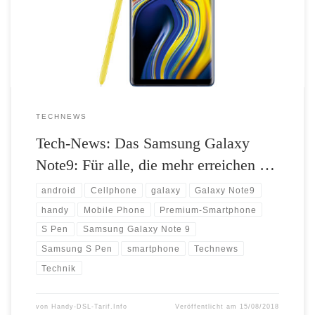
die privat das Maximum herausholen wollen. Auffälligste Neuerung
des Galaxy Note9 ist der S Pen mit Bluetooth-Unterstützung – so lässt
sich das […]
TECHNEWS
Tech-News: Das Samsung Galaxy
Note9: Für alle, die mehr erreichen …
android
Cellphone
galaxy
Galaxy Note9
handy
Mobile Phone
Premium-Smartphone
S Pen
Samsung Galaxy Note 9
Samsung S Pen
smartphone
Technews
Technik
von
Handy-DSL-Tarif.Info
Veröffentlicht am
15/08/2018