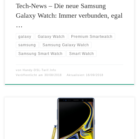
Tech-News – Die neue Samsung
Galaxy Watch: Immer verbunden, egal
…
galaxy
Galaxy Watch
Premium Smartwatch
samsung
Samsung Galaxy Watch
Samsung Smart Watch
Smart Watch
von
Handy-DSL-Tarif.Info
Veröffentlicht am
30/08/2018
Aktualisiert
16/09/2018
Neues Samsung Aushängeschild in puncto Funktionalität,
Leistungsfähigkeit und Design Samsung Electronics präsentiert sein
Premium-Smartphone Galaxy Note 9. Mit seiner hochwertigen
Ausstattung begeistert es sowohl Business-Nutzer als auch Kunden,