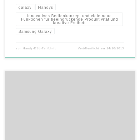
galaxy
Handys
Innovatives Bedienkonzept und viele neue
Funktionen für beeindruckende Produktivität und
kreative Freiheit
Samsung Galaxy
von
Handy-DSL-Tarif.Info
Veröffentlicht am
14/10/2013
Bei eteleon jetzt ab Lager: HTC One, Galaxy SIV – inkl. BASE all-in
Tarif Diese Woche kombiniert eteleon den beliebten BASE all-in
classic Tarif inklusive Allnet-, SMS- und Internet-Flat mit den
aktuellsten und angesagtesten Smartphones! So ist das Galaxy S III
ohne Aufpreis für nur 31€ monatlich erhältlich. Das nagelneue […]