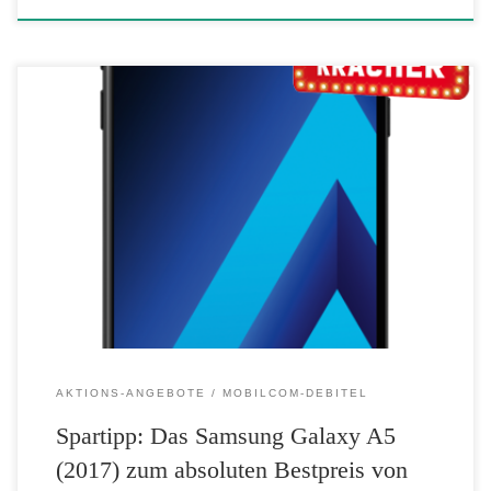
Spartipp: Samsung Preiskracher bei mobilcom-debitel – Das Samsung
Galaxy A5 (2017) zum absoluten Bestpreis von nur 235,00 Euro
anstatt 429,00 Euro ohne Vertrag Sie sparen somit 194,00 Euro. Der
Angebotspreis gilt nur für die Farbe Schwarz. Zusätzlich sparen Sie die
Versandkosten, wenn Sie sich den Artikel in der Filiale reservieren […]
AKTIONS-ANGEBOTE
MOBILCOM-DEBITEL
Spartipp: Das Samsung Galaxy A5
(2017) zum absoluten Bestpreis von