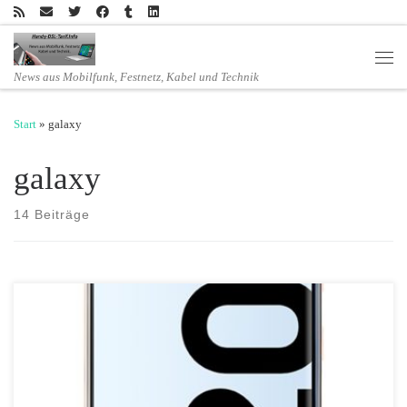
Zum Inhalt springen
Men
News aus Mobilfunk, Festnetz, Kabel und Technik
Start
»
galaxy
galaxy
14 Beiträge
Ab Sonntag bietet mobilcom-debitel das Samsung Galaxy A20e zum
unschlagbaren Aktionspreis von nur 135,- Euro statt des UVPs von
179,- Euro an. Das macht eine Gesamtersparnis von 44,- Euro aus. Ab