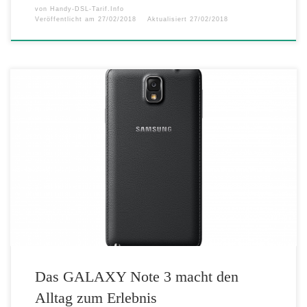
von
Handy-DSL-Tarif.Info
Veröffentlicht am
27/02/2018
Aktualisiert
27/02/2018
Das GALAXY Note 3 macht den Alltag zum Erlebnis Innovatives
Bedienkonzept und viele neue Funktionen für beeindruckende
Produktivität und kreative Freiheit Schwalbach/Ts., 14. Oktober 2013
Das Samsung GALAXY Note 3 unterstützt im Alltag und ermöglicht
Nutzern mit innovativen Funktionen, ihre persönliche Geschichte auf
neue Art und Weise zu schreiben: Das […]
Das GALAXY Note 3 macht den
Alltag zum Erlebnis