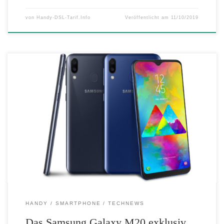
von
Handy-DSL-Tarif.Info
Veröffentlicht am
11/10/2019
Das Samsung Galaxy M20 kommt nach Deutschland – Exklusiv bei
Amazon und im Samsung Online Shop Mit dem Galaxy M20 kommt
ein neues Einsteiger-Smartphone mit einem überzeugenden Preis-
Leistungs-Verhältnis nach Deutschland. Das Smartphone eignet sich
besonders für Nutzer, die ein leistungsstarkes Einstiegsgerät mit
ausdauerndem Akku und guter Kamera suchen. Der 64 […]
HANDY
SMARTPHONE
TECHNEWS
Das Samsung Galaxy M20 exklusiv