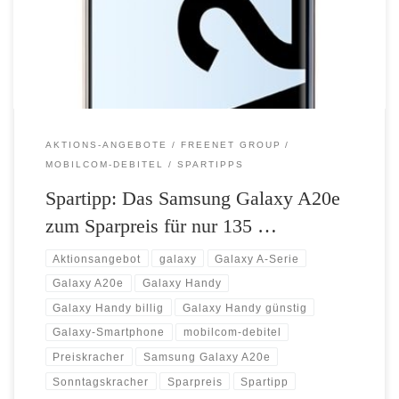
Sonntag gibt es bei mobilcom-debitel das Samsung Galaxy A20e zum
Kracherpreis von 135,- Euro. Das attraktive Einsteiger-Handy mit 32
[…]
AKTIONS-ANGEBOTE
FREENET GROUP
MOBILCOM-DEBITEL
SPARTIPPS
Spartipp: Das Samsung Galaxy A20e
zum Sparpreis für nur 135 …
Aktionsangebot
galaxy
Galaxy A-Serie
Galaxy A20e
Galaxy Handy
Galaxy Handy billig
Galaxy Handy günstig
Galaxy-Smartphone
mobilcom-debitel
Preiskracher
Samsung Galaxy A20e
Sonntagskracher
Sparpreis
Spartipp