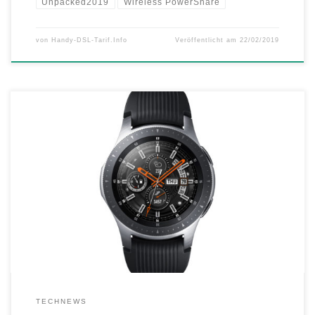
Unpacked2019
Wireless PowerShare
von
Handy-DSL-Tarif.Info
Veröffentlicht am
22/02/2019
Die neue Samsung Smart Watch vereint einen vernetzten Lebensstil
mit vielfältigen Fitness-Fähigkeiten und klassischem Uhren-Design
Samsung hat die neue Galaxy Watch enthüllt. Die neue Premium-
Smartwatch überzeugt mit ihrer langen Akkulaufzeit1, eigenständiger
LTE-Konnektivität2, vielfältigen Fitness-Funktionen sowie ihrem
zeitlosen und gleichzeitig individualisierbaren Design: Nutzer können
zwischen zwei Größen (42 mm und 46 […]
TECHNEWS