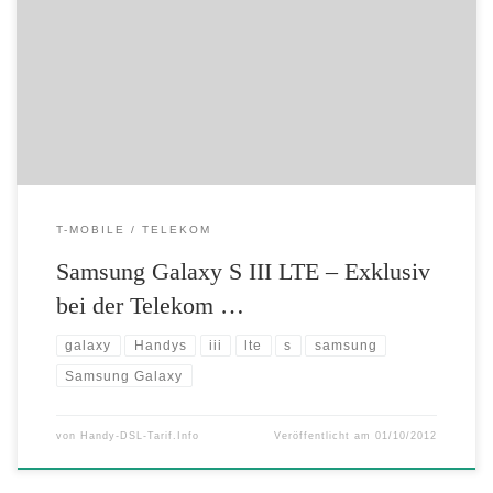
Grey Endlich – Das Samsung Galaxy S III LTE ist da! Wissenswertes
im Überblick: – LTE Speed Option: Mit bis zu 100 Mbit/s* surfen. –
1,4 GHz Quad-Core-Prozessor. – 12,19 cm HD Super AMOLED-
Touchscreen. – Videokamera-Funktion in Full […]
T-MOBILE
TELEKOM
Samsung Galaxy S III LTE – Exklusiv
bei der Telekom …
galaxy
Handys
iii
lte
s
samsung
Samsung Galaxy
von
Handy-DSL-Tarif.Info
Veröffentlicht am
01/10/2012