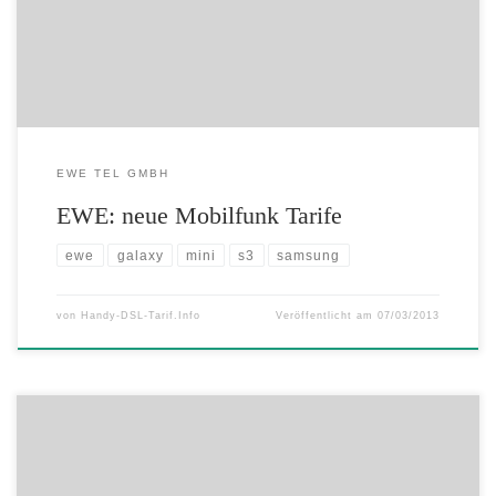
Mobil basic Bester Handytarif für Einsteiger mit Flat ins Festnetz und
zu EWE-Handys sowie 60 Frei-Minuten und 50 Frei-SMS […]
EWE TEL GMBH
EWE: neue Mobilfunk Tarife
ewe
galaxy
mini
s3
samsung
von
Handy-DSL-Tarif.Info
Veröffentlicht am
07/03/2013
Samsung Galaxy S III LTE – Exklusiv bei der Telekom in Titanium