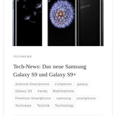
Galaxy S9 und Galaxy S9+ Mit dem Samsung Galaxy S9 und S9+ das
Leben in einzigartiger Weise festhalten und im ganz eigenen Stil
kommunizieren. Als einer der Innovationstreiber im Bereich
Smartphone-Fotografie richten sich die neuen Flaggschiffe nach dem
Bedürfnis der Kunden, […]
TECHNEWS
Tech-News: Das neue Samsung
Galaxy S9 und Galaxy S9+
Android-Smartphone
Cellphone
galaxy
Galaxy S9
handy
Mobilephone
Premium-Smartphone
samsung
smartphone
Technews
Technik
Technology