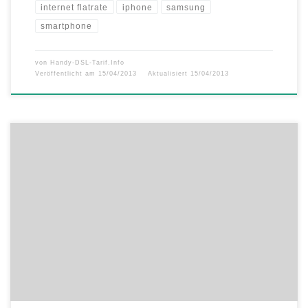
internet flatrate
iphone
samsung
smartphone
von
Handy-DSL-Tarif.Info
Veröffentlicht am
15/04/2013
Aktualisiert
15/04/2013
Samsung Galaxy S4 ab sofort bei 1&1 vorbestellbar Samsung Galaxy
S4 für 0,- Euro mit der 1&1 All-Net-Flat Pro Montabaur, 04. April
2013. Schon vor dem internationalen Markt-Start ist das Samsung
Galaxy S4 ab sofort bei 1&1 vorbestellbar. Damit ist das bereits mit
Spannung erwartete Top-Smartphone von Samsung nur kurze […]