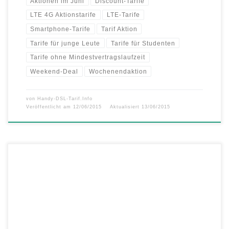
Aktionen im Juni
Discount-Tarife
LTE 4G Aktionstarife
LTE-Tarife
Smartphone-Tarife
Tarif Aktion
Tarife für junge Leute
Tarife für Studenten
Tarife ohne Mindestvertragslaufzeit
Weekend-Deal
Wochenendaktion
von
Handy-DSL-Tarif.Info
Veröffentlicht am
12/06/2015
Aktualisiert
13/06/2015
helloMobil Smartphone Aktionstarif LTE 4G Allnet-Flat mit 15
Prozent Preisvorteil: Crash, Boom, Bang: Allnet-Flat mit 1,5 GB LTE
4G für nur 16,99 Euro – Extra langes Highspeed-Surfen mit 50 Mbit/s
und 1.500 MB Datenvolumen – Extra kurze Vertragslaufzeit von nur