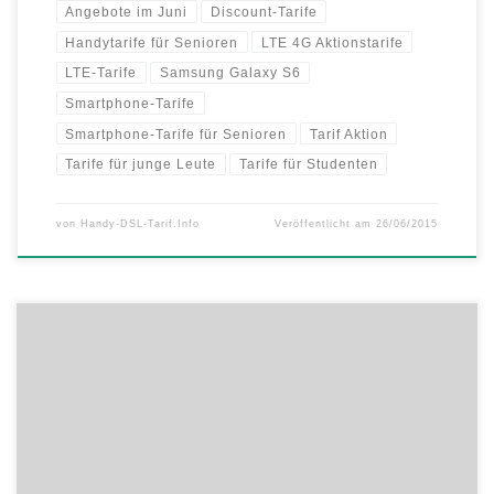
Angebote im Juni
Discount-Tarife
Handytarife für Senioren
LTE 4G Aktionstarife
LTE-Tarife
Samsung Galaxy S6
Smartphone-Tarife
Smartphone-Tarife für Senioren
Tarif Aktion
Tarife für junge Leute
Tarife für Studenten
von
Handy-DSL-Tarif.Info
Veröffentlicht am
26/06/2015
An diesem Wochenende starten die Mobilfunkanbieter simply und
helloMobil zwei besondere Smartphone-Aktionstarife, die die Herzen
von Vielsurfern höher schlagen lassen. Eine Allnet-Flat mit riesigem
3GB LTE 4G Datenvolumen für unter 20 Euro ist ebenso im Angebot,
wie ein Paket-Tarif mit überdurchschnittlichen 2 GB LTE 4G für