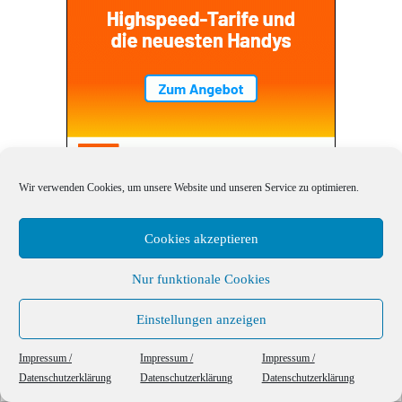
Wir verwenden Cookies, um unsere Website und unseren Service zu optimieren.
VERPASSEN SIE KEINE SCHNÄPPCHEN MEHR.
Cookies akzeptieren
MELDEN SIE SICH FÜR DEN NEWSLETTER AN.
Nur funktionale Cookies
E-Mail
*
Einstellungen anzeigen
This website uses cookies to ensure you get the best experience on our website.
Impressum /
Impressum /
Impressum /
Datenschutzerklärung
Datenschutzerklärung
Datenschutzerklärung
Got it!