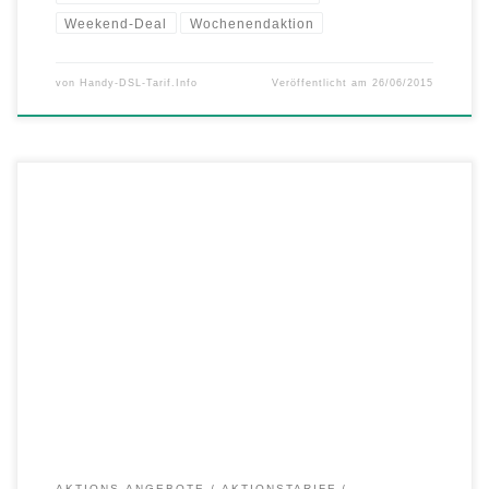
Weekend-Deal
Wochenendaktion
von
Handy-DSL-Tarif.Info
Veröffentlicht am
26/06/2015
Aktuell bietet Mediaspar.tv das Samsung Galaxy S6 und S6 edge
zusammen mit dem Vodafone Comfort Allnet von mobilcom-debitel
im D2-Netz zu einem günstigen Preis von nur 34,99 Euro monatlich
an. Im Vodafone Comfort Allnet von mobilcom-debitel ist eine Flat
zum telefonieren in alle deutschen Netze (Festnetz, Telekom D1,
Vodafone D2, […]
AKTIONS-ANGEBOTE
AKTIONSTARIFE