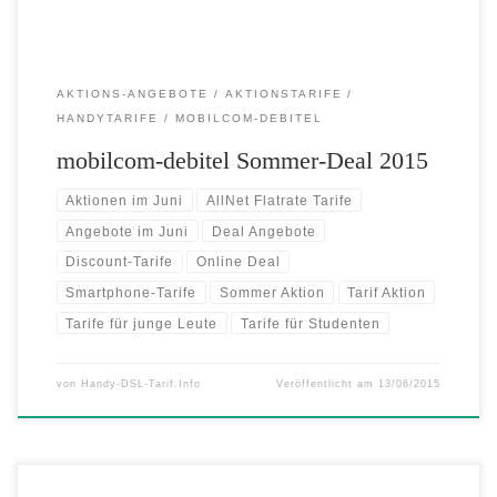
AKTIONS-ANGEBOTE
AKTIONSTARIFE
HANDYTARIFE
MOBILCOM-DEBITEL
mobilcom-debitel Sommer-Deal 2015
Aktionen im Juni
AllNet Flatrate Tarife
Angebote im Juni
Deal Angebote
Discount-Tarife
Online Deal
Smartphone-Tarife
Sommer Aktion
Tarif Aktion
Tarife für junge Leute
Tarife für Studenten
von
Handy-DSL-Tarif.Info
Veröffentlicht am
13/06/2015