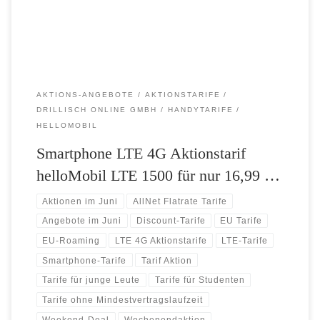
einem Monat – Entspannt reisen: 100 Minuten/SMS und 100 MB […]
AKTIONS-ANGEBOTE
AKTIONSTARIFE
DRILLISCH ONLINE GMBH
HANDYTARIFE
HELLOMOBIL
Smartphone LTE 4G Aktionstarif
helloMobil LTE 1500 für nur 16,99 …
Aktionen im Juni
AllNet Flatrate Tarife
Angebote im Juni
Discount-Tarife
EU Tarife
EU-Roaming
LTE 4G Aktionstarife
LTE-Tarife
Smartphone-Tarife
Tarif Aktion
Tarife für junge Leute
Tarife für Studenten
Tarife ohne Mindestvertragslaufzeit
Weekend-Deal
Wochenendaktion