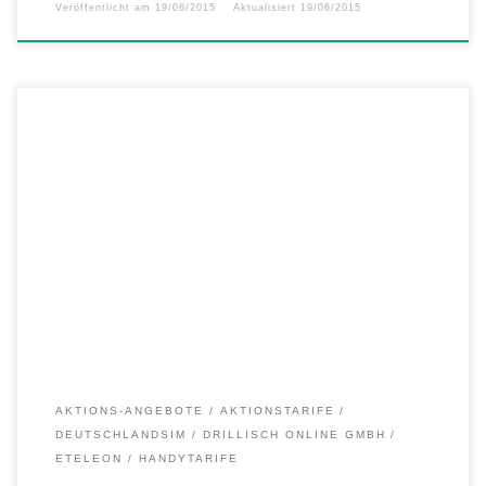
Veröffentlicht am
19/06/2015
Aktualisiert
19/06/2015
Der Aktions-Sommer geht heiß weiter. Zum Wochenende gibt es
wieder einen neuen attraktiven Junideal bei DeutschlandSIM. Der LTE
3000 ist der ideale Tarif für Power-Surfer. Neben einer Telefonie- und
SMS-Flatrate in alle deutschen Netze bietet er riesige 3 GB LTE-
Datenvolumen mit bis zu 50 Mbit/s. Dank der komfortablen
Datenautomatik geht […]
AKTIONS-ANGEBOTE
AKTIONSTARIFE
DEUTSCHLANDSIM
DRILLISCH ONLINE GMBH
ETELEON
HANDYTARIFE