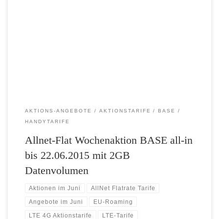
Ab heute und nur bis zum 22.06.2015 bietet BASE seine Allnet-Flat
mit 2GB LTE 4G Datenvolumen statt 500 MB Datenvolumen als
Wochenaktion für nur 25 Euro monatlich an. Im Aktionstarif enthalten
ist eine Allnet-Flat zum telefonieren in alle deutschen Netze (Festnetz,
Telekom D1, Vodafone D2, Telefonica O2 und E-Plus). Ebenso […]
AKTIONS-ANGEBOTE
AKTIONSTARIFE
BASE
HANDYTARIFE
Allnet-Flat Wochenaktion BASE all-in
bis 22.06.2015 mit 2GB
Datenvolumen
Aktionen im Juni
AllNet Flatrate Tarife
Angebote im Juni
EU-Roaming
LTE 4G Aktionstarife
LTE-Tarife