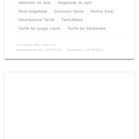
Aktionen im Juni
Angebote im Juni
Deal Angebote
Discount-Tarife
Online Deal
Smartphone-Tarife
Tarif Aktion
Tarife für junge Leute
Tarife für Studenten
von
Handy-DSL-Tarif.Info
Veröffentlicht am
15/06/2015
Aktualisiert
15/06/2015
Es kann Sommer werden! Mit den Sonnenstrahlen sorgt auch
mobilcom-debitel für grenzenlosen Surf- und Telefonie-Spaß! Für den
Juni gibt es ganz exklusiv den ultimativen Sommer-Deal von
mobilcom-debitel: Echte Allnet-Flat mit 24 Monaten jeweils 12 Euro
Tarif-Rabatt! Vor Kurzem ist der mobilcom-debitel Sommer-Deal
gestartet: Neben der 500 MB Internet-Flat können Sie […]