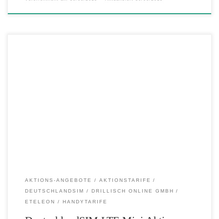
DeutschlandSIM Junideals: LTE Mini Aktion – LTE 4G Smartphone-
Aktionstarif zum Sparpreis für nur 2,99 Euro monatlich Sie suchen
einen top Smartphone-Tarif zum Sparpreis? Dann sind Sie bei
DeutschlandSIM genau richtig! In der Spitzen-Aktion bietet Ihnen
DeutschlandSIM je 50 Minuten und SMS sowie 100 MB LTE 4G
Internet in Highspeed. Bei […]
AKTIONS-ANGEBOTE
AKTIONSTARIFE
DEUTSCHLANDSIM
DRILLISCH ONLINE GMBH
ETELEON
HANDYTARIFE