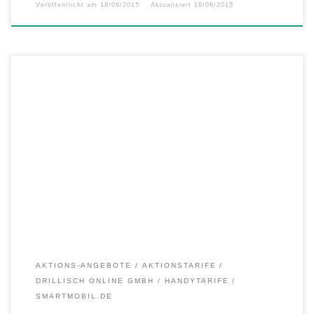
Veröffentlicht am
18/06/2015
Aktualisiert
18/06/2015
Die smartmobil.de Aktion für die Leser der ComputerBILD gibt es ab
sofort für auch für Sie! In einer spannenden Aktion können Sie sich bei
smartmobil.de eine riesige Internet-Flat mit 1 GB LTE 4G mit bis zu 50
Mbit/s sichern. Zusätzlich sind zum Telefonieren und Simsen jeweils
100 Minuten und SMS […]
AKTIONS-ANGEBOTE
AKTIONSTARIFE
DRILLISCH ONLINE GMBH
HANDYTARIFE
SMARTMOBIL.DE