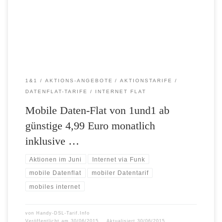
im Internet unterwegs sein. Und wenn Sie sich jetzt für dieses Angebot
entscheiden, profitieren Sie sogar noch […]
1&1
AKTIONS-ANGEBOTE
AKTIONSTARIFE
DATENFLAT-TARIFE
INTERNET FLAT
Mobile Daten-Flat von 1und1 ab
günstige 4,99 Euro monatlich
inklusive …
Aktionen im Juni
Internet via Funk
mobile Datenflat
mobiler Datentarif
mobiles internet
von
Handy-DSL-Tarif.Info
Veröffentlicht am
30/06/2015
Aktualisiert
30/06/2015