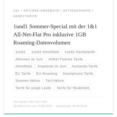
1&1
AKTIONS-ANGEBOTE
AKTIONSTARIFE
HANDYTARIFE
1und1 Sommer-Special mit der 1&1
All-Net-Flat Pro inklusive 1GB
Roaming-Datenvolumen
1und1
1und1 Allnetflats
1und1 Handytarife
Aktionen im Juni
AllNet Flatrate Tarife
Allnetflats
Angebote im Juni
Auslands-Tarife
EU Tarife
EU-Roaming
Smartphone-Tarife
Sommer Aktion
Tarif Aktion
Tarife für junge Leute
Tarife für Studenten
von
Handy-DSL-Tarif.Info
Veröffentlicht am
15/06/2015
Aktualisiert
30/05/2016