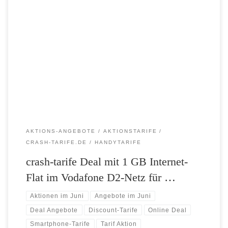
Ab heute heißt es wieder schnell sein und zugreifen! Denn bei crash-
tarife.de gibt es den Smart Surf Tarif – für Highspeed-Dauersurfer,
Simser und Wenigtelefonierer, die ein cooles Smartphone wollen! Mit
dem supergünstigen Smart Surf Tarif im Vodafone D2-Netz zu einem
kleinen Preis bis zu 1 GB mit Highspeed surfen! Zudem […]
AKTIONS-ANGEBOTE
AKTIONSTARIFE
CRASH-TARIFE.DE
HANDYTARIFE
crash-tarife Deal mit 1 GB Internet-
Flat im Vodafone D2-Netz für …
Aktionen im Juni
Angebote im Juni
Deal Angebote
Discount-Tarife
Online Deal
Smartphone-Tarife
Tarif Aktion