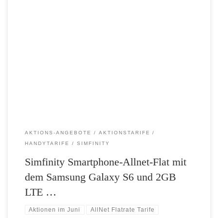
Bei simfinity gibt es aktuell das Samsung Galaxy S6 mit der 2GB
Option zu einem top Angebot und mit gratis Samsung Galaxy Tab 4.
Außerdem gibt es weiterhin bei der simfinity-Flat 1GB Internet Flat
statt 500 MB. Top Aktion: SIX APPEAL MIT TABLET DEAL Jetzt
Galaxy Tab 4 gratis zum […]
AKTIONS-ANGEBOTE
AKTIONSTARIFE
HANDYTARIFE
SIMFINITY
Simfinity Smartphone-Allnet-Flat mit
dem Samsung Galaxy S6 und 2GB
LTE …
Aktionen im Juni
AllNet Flatrate Tarife