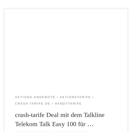
100 Prozent Rabatt im ersten Jahr* und Anschlusspreis sparen! Beim
crash-tarife.de Deal 100 Prozent Rabatt sichern, Anschlusspreis sparen
und 10 Euro ARAL-Tankgutschein kassieren im Talkline Telekom
Talk Easy 100 Aktionstarif. Ab heute heißt es wieder schnell sein und
zugreifen! Denn es gibt den Talkline Telekom Talk Easy 100 Tarif –
[…]
AKTIONS-ANGEBOTE
AKTIONSTARIFE
CRASH-TARIFE.DE
HANDYTARIFE
crash-tarife Deal mit dem Talkline
Telekom Talk Easy 100 für …