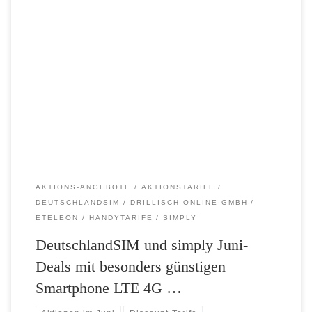
Die Wochenendaktionen gehen in die nächste Runde. Diesmal steigen
zwei LTE 4G-Aktionstarife zum Kampfpreis von nur 4,99 Euro bzw.
9,99 Euro pro Monat in den Ring. DeutschlandSIM LTE All-in XL
AKTION: Der Top-Tarif bietet üppige 1 GB LTE-Datenvolumen mit
bis zu 50 Mbit/s. Zudem sind 250 Frei-Minuten sowie 250 Frei-SMS
[…]
AKTIONS-ANGEBOTE
AKTIONSTARIFE
DEUTSCHLANDSIM
DRILLISCH ONLINE GMBH
ETELEON
HANDYTARIFE
SIMPLY
DeutschlandSIM und simply Juni-
Deals mit besonders günstigen
Smartphone LTE 4G …