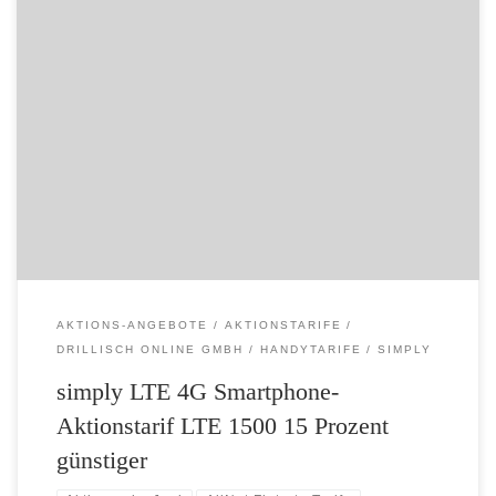
LTE 4G Smartphone-Aktionstarif LTE 1500 15 Prozent günstiger:
simply: Mehr und schneller surfen – weniger zahlen – Allnet-Flat mit
1500 MB LTE und bis 50 Mbit/s Highspeed für nur 16,99 Euro –
Aktionspreis sichern von Freitag, 19.06.2015 (10 Uhr), bis Montag,
22.06.2015 (18 Uhr) – Volle Flexibilität dank kurzer Laufzeit […]
AKTIONS-ANGEBOTE
AKTIONSTARIFE
DRILLISCH ONLINE GMBH
HANDYTARIFE
SIMPLY
simply LTE 4G Smartphone-
Aktionstarif LTE 1500 15 Prozent
günstiger