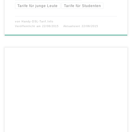
Tarife für junge Leute
Tarife für Studenten
von
Handy-DSL-Tarif.Info
Veröffentlicht am
22/06/2015
Aktualisiert
22/06/2015
Bis Montag, den 22.06.2015, um 18 Uhr gibt es bei der Drillisch-
Marke helloMobil unter www.hellomobil.de den LTE All-in XL
Smartphone-Aktionstarif für nur 9,99 Euro monatlich statt 12,99 Euro.
Mit dem helloMobil LTE All-in XL können Sie 250 Minuten in alle
deutschen Netze telefonieren, 250 SMS in alle deutschen Handy-Netze
versenden […]