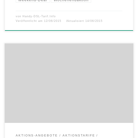
von
Handy-DSL-Tarif.Info
Veröffentlicht am
12/06/2015
Aktualisiert
14/06/2015
Preiswertes Paket für Vielsurfer, doppelter Wechsel-Bonus verlängert
Seit dem 1. Juni gibt es neue, attraktive Postpaid Angebote bei
congstar. Schnell sein lohnt sich, denn sie gelten nur für kurze Zeit.
Bei Online-Buchung im Aktionszeitraum vom 1. Juni bis zum 31. Juli
bietet der Kölner Mobilfunkanbieter ein besonders preiswertes
Komplettpaket für […]
AKTIONS-ANGEBOTE
AKTIONSTARIFE