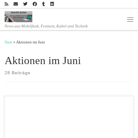
Zum Inhalt springen
Men
News aus Mobilfunk, Festnetz, Kabel und Technik
Start
»
Aktionen im Juni
Aktionen im Juni
28 Beiträge
Sie besitzen ein Tablet, suchen aber noch den passenden Tarif? Dann
hat 1&1 das perfekte Angebot für Sie! Mit der beliebten 1&1 Tablet-
Flat können Sie schon ab supergünstigen 4,99 Euro im Monat mobil