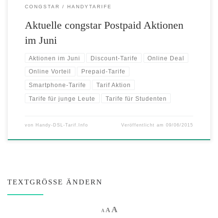
CONGSTAR
HANDYTARIFE
Aktuelle congstar Postpaid Aktionen
im Juni
Aktionen im Juni
Discount-Tarife
Online Deal
Online Vorteil
Prepaid-Tarife
Smartphone-Tarife
Tarif Aktion
Tarife für junge Leute
Tarife für Studenten
von
Handy-DSL-Tarif.Info
Veröffentlicht am
09/06/2015
TEXTGRÖSSE ÄNDERN
Increase font size.
A
Reset font size.
Decrease font size.
A
A