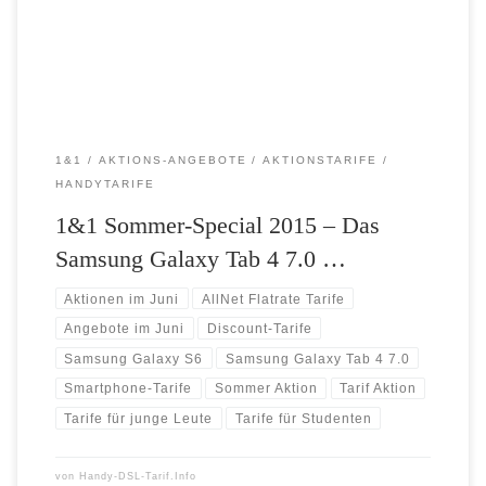
Deutschland und 1GB Roaming-Datenvolumen und können ein neues
SAMSUNG Galaxy Tab 4 […]
1&1
AKTIONS-ANGEBOTE
AKTIONSTARIFE
HANDYTARIFE
1&1 Sommer-Special 2015 – Das
Samsung Galaxy Tab 4 7.0 …
Aktionen im Juni
AllNet Flatrate Tarife
Angebote im Juni
Discount-Tarife
Samsung Galaxy S6
Samsung Galaxy Tab 4 7.0
Smartphone-Tarife
Sommer Aktion
Tarif Aktion
Tarife für junge Leute
Tarife für Studenten
von
Handy-DSL-Tarif.Info