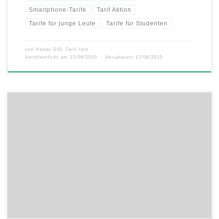
Smartphone-Tarife
Tarif Aktion
Tarife für junge Leute
Tarife für Studenten
von
Handy-DSL-Tarif.Info
Veröffentlicht am
15/06/2015
Aktualisiert
17/06/2015
Endlos telefonieren und SMS schreiben inklusive 8 GB Datenvolumen
in Deutschland und 1 GB Roaming-Datenvolumen in 38 Ländern ab
24,99 EUR im Monat mit der 1&1 All-Net-Flat Pro im Sommer-Special
Aktionsangebot. Weiterhin profitieren Sie im Aktionszeitraum vom 4-
fachen Datenvolumen in allen 1&1 All-Net-Flat-Tarifen! Die 1&1 All-
Net-Flat Tarife sind ab 9,99 […]