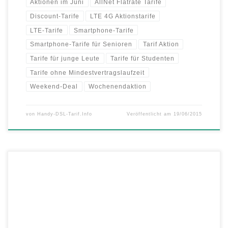
Aktionen im Juni
AllNet Flatrate Tarife
Discount-Tarife
LTE 4G Aktionstarife
LTE-Tarife
Smartphone-Tarife
Smartphone-Tarife für Senioren
Tarif Aktion
Tarife für junge Leute
Tarife für Studenten
Tarife ohne Mindestvertragslaufzeit
Weekend-Deal
Wochenendaktion
von
Handy-DSL-Tarif.Info
Veröffentlicht am
19/06/2015
Im Juni wartet ein besonderes Special von 1&1 auf Sie: Denn alle, die
sich diesen Monat für die 1&1 All-Net-Flat inklusive SAMSUNG
Galaxy S6 oder S6 edge entscheiden, profitieren dauerhaft von 4-
fachem Highspeed-Datenvolumen bis 8 GB Datenvolumen in