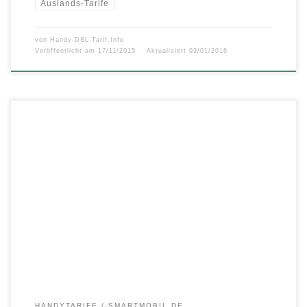
Auslands-Tarife
von
Handy-DSL-Tarif.Info
Veröffentlicht am
17/11/2015
Aktualisiert
03/01/2016
smartmobil.de und BILD.de bewerben in einer gemeinsamen Aktion
die LTE 1500 Volks-Flat Allrounder-Flat, 1500 MB LTE und BILDplus
nutzen für nur 14,99 Euro – LTE-Highspeed von bis zu 50 Mbit/s –
Telefonie- und SMS-Flat in alle deutschen Netze – Inklusive EU-
Option und BILDplus-Abo – 10 Euro Bonus bei
Rufnummernmitnahme Mit […]
HANDYTARIFE
SMARTMOBIL.DE