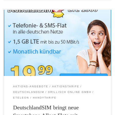
Hohe Surfgeschwindigkeiten sind das A und O für die perfekte
Smartphone-Nutzung. Daher legt DeutschlandSIM den Daten-Turbo
ein und startet gleich fünf discountgünstige Highspeed-Tarife. Immer
dabei ist eine Allnet-Flat für deutschlandweite Telefonie und SMS. Das
enthaltene 4G-Datenvolumen mit bis zu 50 MBit/s kann passend zu
den unterschiedlichen Nutzerbedürfnissen, von 500 MB […]
AKTIONS-ANGEBOTE
AKTIONSTARIFE
DEUTSCHLANDSIM
DRILLISCH ONLINE GMBH
ETELEON
HANDYTARIFE
DeutschlandSIM bringt neue