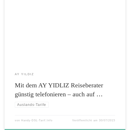
Die Reise mit dem Auto in die Türkei ist für viele AY YILDIZ Kunden
im Sommerurlaub selbstverständlich, aber auch mit reichlich Aufwand
verbunden. Auf der langen Fahrt werden viele Länder und damit auch
viele ausländische Mobilfunknetze durchquert. Mit dem Reiseberater
von AY YILDIZ behalten Kunden unterwegs die volle
Kostenkontrolle. „Wie […]
AY YILDIZ
Mit dem AY YIDLIZ Reiseberater
günstig telefonieren – auch auf …
Auslands-Tarife
von
Handy-DSL-Tarif.Info
Veröffentlicht am
30/07/2015