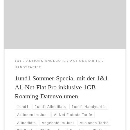
in Deutschland und 1 GB Roaming-Datenvolumen in 38 Ländern ab
24,99 EUR im Monat mit der 1&1 All-Net-Flat Pro im Sommer-Special
Aktionsangebot. Weiterhin profitieren Sie im Aktionszeitraum vom 4-
fachen Datenvolumen in allen 1&1 All-Net-Flat-Tarifen! Die 1&1 All-
Net-Flat Tarife sind ab 9,99 […]
1&1
AKTIONS-ANGEBOTE
AKTIONSTARIFE
HANDYTARIFE
1und1 Sommer-Special mit der 1&1
All-Net-Flat Pro inklusive 1GB
Roaming-Datenvolumen
1und1
1und1 Allnetflats
1und1 Handytarife
Aktionen im Juni
AllNet Flatrate Tarife
Allnetflats
Angebote im Juni
Auslands-Tarife