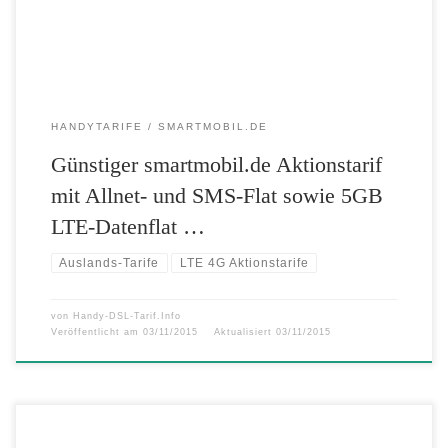
HANDYTARIFE
SMARTMOBIL.DE
Günstiger smartmobil.de Aktionstarif
mit Allnet- und SMS-Flat sowie 5GB
LTE-Datenflat …
Auslands-Tarife
LTE 4G Aktionstarife
von
Handy-DSL-Tarif.Info
Veröffentlicht am
03/11/2015
Aktualisiert
03/11/2015