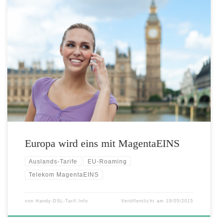
– Mit der EU-Flat in Europa surfen und telefonieren wie zuhause – Für
nur 10 Euro im Monat die Inlands-3fach-Flat im Ausland nutzen – Flat
mit dem Handy oder vom Festnetz in 32 Länder Europas telefonieren
Ob im Strandurlaub auf Mallorca, beim Wandern in den Schweizer
Bergen oder während des […]
Europa wird eins mit MagentaEINS
Auslands-Tarife
EU-Roaming
Telekom MagentaEINS
von
Handy-DSL-Tarif.Info
Veröffentlicht am
19/05/2015