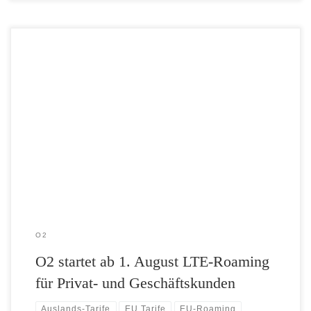
Pünktlich zur Urlaubszeit ist es soweit: Ab 1. August können
Vertragskunden von O2 den schnellen LTE-Mobilfunk auch im
Ausland nutzen. Das neue LTE-Roaming wird zuerst für die beliebten
Urlaubsländer Spanien, Frankreich und USA freigeschaltet. Weitere
Staaten werden schrittweise in den kommenden Monaten folgen. Der
neue Service gilt sowohl für Privat- […]
O2
O2 startet ab 1. August LTE-Roaming
für Privat- und Geschäftskunden
Auslands-Tarife
EU Tarife
EU-Roaming