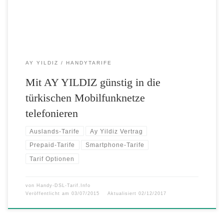
ins türkische Festnetz. […]
AY YILDIZ
HANDYTARIFE
Mit AY YILDIZ günstig in die
türkischen Mobilfunknetze
telefonieren
Auslands-Tarife
Ay Yildiz Vertrag
Prepaid-Tarife
Smartphone-Tarife
Tarif Optionen
von
Handy-DSL-Tarif.Info
Veröffentlicht am
03/07/2015
Aktualisiert
02/12/2017