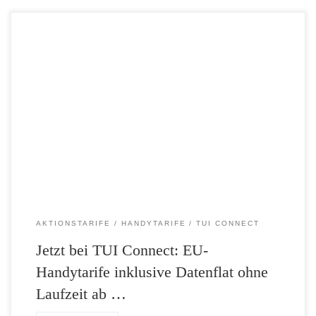
Ab sofort und bis zum 15.12.2015 entfällt die 24-monatige
Vertragslaufzeit und damit auch die Preiserhöhung ab dem 13. Monat
bei den EU-Handytarifen TUI Connect S, TUI Connect M und TUI
Connect L! Die Tarife sind somit dauerhaft mit bis zu 46 Prozent
Ersparnis erhältlich! Sie erhalten beispielsweise den Tarif TUI […]
AKTIONSTARIFE
HANDYTARIFE
TUI CONNECT
Jetzt bei TUI Connect: EU-
Handytarife inklusive Datenflat ohne
Laufzeit ab …