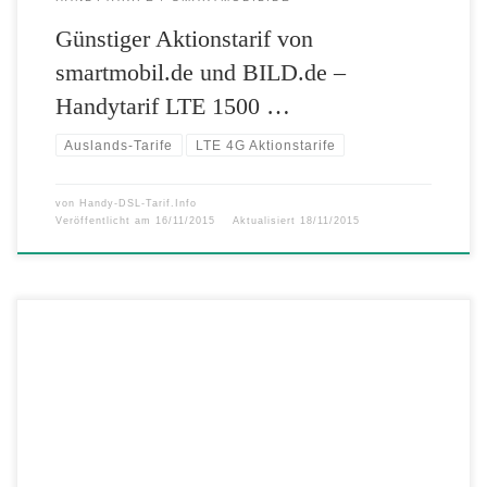
Günstiger Aktionstarif von
smartmobil.de und BILD.de –
Handytarif LTE 1500 …
Auslands-Tarife
LTE 4G Aktionstarife
von
Handy-DSL-Tarif.Info
Veröffentlicht am
16/11/2015
Aktualisiert
18/11/2015
Power-Flat LTE 5000 – Allnet-Flat inklusive SMS-Flat und riesigen 5
GB LTE Datenflat nur 29,99 Euro – Gigantische 5 GB in LTE-
Highspeed von bis zu 50 Mbit/s – Telefonie- und SMS-Flatrate in alle
deutschen Netze – Attraktive Extras: 2 MultiCards und EU-Option
inklusive – Sparwunder: 10 Euro Rabatt auf den […]