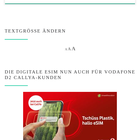
TEXTGRÖSSE ÄNDERN
Increase font size.
A
Reset font size.
Decrease font size.
A
A
DIE DIGITALE ESIM NUN AUCH FÜR VODAFONE
D2 CALLYA-KUNDEN