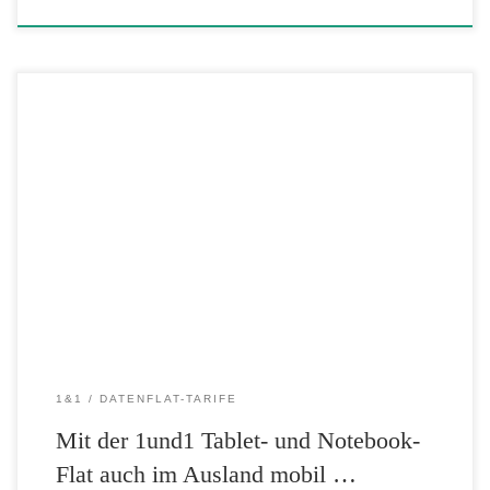
Die 1&1 Tablet- und Notebook-Flats erfreuen sich mittlerweile bester
Bekanntheit. Denn bei 1&1 kann man schon ab unglaublichen 4,99
Euro im Monat mobil im Internet surfen. Und wer sich im Urlaub oder
geschäftlich im Ausland aufhält, kann sich jetzt über die günstigen
1&1 Auslandstarife freuen! Denn bei 1&1 gibt es […]
1&1
DATENFLAT-TARIFE
Mit der 1und1 Tablet- und Notebook-
Flat auch im Ausland mobil …