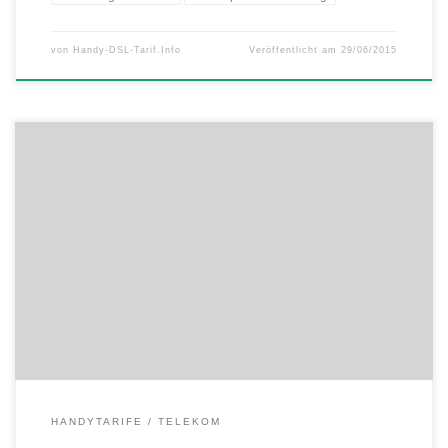
von
Handy-DSL-Tarif.Info
Veröffentlicht am
29/06/2015
Sommer, Sonne, Urlaubsfreuden: Mit den Telekom Xtra Prepaid-
Tarifen haben Sie die passende Ausrüstung für die Feriensaison. Mit
dem Travel & Surf DayPass M brauchen Sie im Ausland nicht aufs
Surfvergnügen zu verzichten. Bleiben Sie auch im Urlaub mit
Freunden und Familie per Handy in Kontakt und teilen Ihre schönsten
Urlaubserlebnisse. […]
HANDYTARIFE
TELEKOM