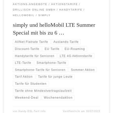
AKTIONS-ANGEBOTE
AKTIONSTARIFE
DRILLISCH ONLINE GMBH
HANDYTARIFE
HELLOMOBIL
SIMPLY
simply und helloMobil LTE Summer
Special mit bis zu 6 …
AllNet Flatrate Tarife
Auslands-Tarife
Discount-Tarife
EU Tarife
EU-Roaming
Handytarife für Senioren
LTE 4G Aktionstarife
LTE-Tarife
Smartphone-Tarife
Smartphone-Tarife für Senioren
Sommer Aktion
Tarif Aktion
Tarife für junge Leute
Tarife für Studenten
Tarife ohne Mindestvertragslaufzeit
Weekend-Deal
Wochenendaktion
von
Handy-DSL-Tarif.Info
Veröffentlicht am
30/07/2015