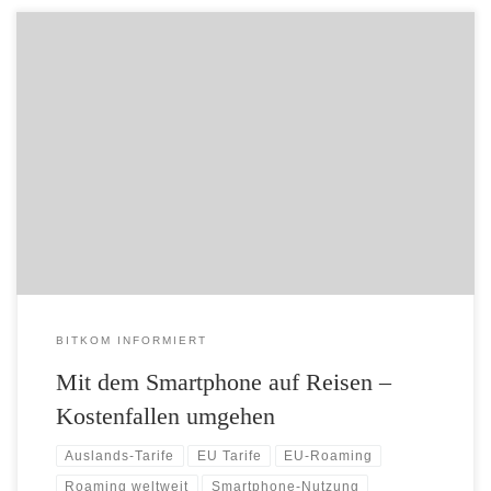
– Vor allem mobiles Internet kann im Ausland teuer sein – BITKOM
gibt Tipps für die Handynutzung im Urlaub Wer mit dem Smartphone
in andere Länder reist, nutzt dort gerne Anwendungen wie E-Mail,
soziale Netzwerke oder Messenger. Das mobile Internet der deutschen
Anbieter ist auch international eine komfortable Lösung, kann […]
BITKOM INFORMIERT
Mit dem Smartphone auf Reisen –
Kostenfallen umgehen
Auslands-Tarife
EU Tarife
EU-Roaming
Roaming weltweit
Smartphone-Nutzung