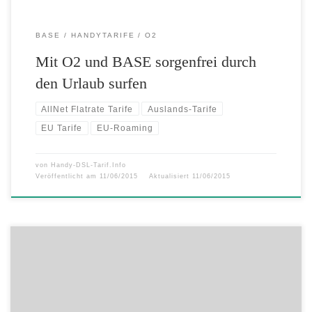
BASE
HANDYTARIFE
O2
Mit O2 und BASE sorgenfrei durch
den Urlaub surfen
AllNet Flatrate Tarife
Auslands-Tarife
EU Tarife
EU-Roaming
von
Handy-DSL-Tarif.Info
Veröffentlicht am
11/06/2015
Aktualisiert
11/06/2015
Mit der 1&1 Auslands-Flat unbegrenzt im Ausland telefonieren und
Anrufe entgegennehmen sowie 1 GB Surf-Volumen je Monat sichern.
Auch im Ausland möchten viele Menschen nicht auf die Nutzung ihres