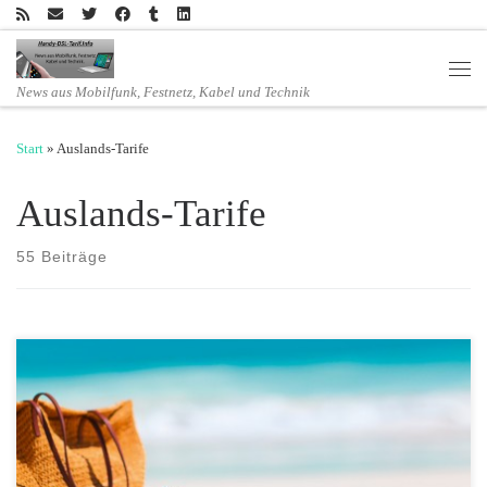
Zum Inhalt springen
Men
News aus Mobilfunk, Festnetz, Kabel und Technik
Start
»
Auslands-Tarife
Auslands-Tarife
55 Beiträge
Roaming Aktion bis 31. August 2016 AY YILDIZ Kunden, die
zwischen März und August einen Türkeiaufenthalt geplant haben,
profitieren in diesem Zeitraum von besonders attraktiven Angeboten.