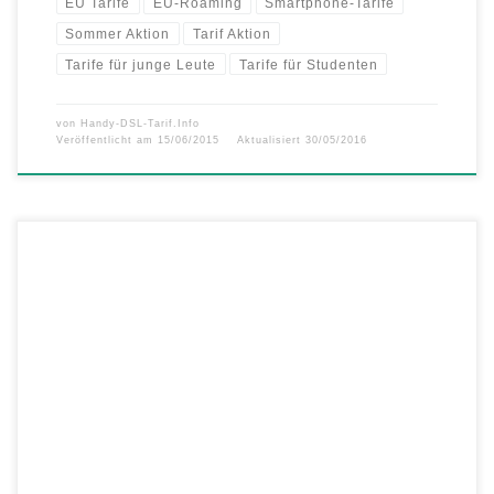
EU Tarife
EU-Roaming
Smartphone-Tarife
Sommer Aktion
Tarif Aktion
Tarife für junge Leute
Tarife für Studenten
von
Handy-DSL-Tarif.Info
Veröffentlicht am
15/06/2015
Aktualisiert
30/05/2016
Mit „Roam like Home“ von O2 und BASE sorgenfrei mobil mit dem
Smartphone EU-weit durch den Urlaub surfen und telefonieren
Sommer, Sonne, Sonnenschein: Für viele ist der Urlaub die schönste
Zeit des Jahres. Das Smartphone ist dabei als treuer Begleiter nicht
mehr wegzudenken, denn viele Reisende wollen auch im Urlaub […]