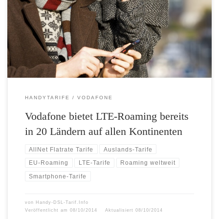
Monat – Weltweit mobil surfen für 2,99 Euro am Tag – Den
Inlandstarif in der ganzen EU nutzen für 5 Euro im Monat Pünktlich
zu Beginn der Herbstferien erweitert Vodafone sein Netzwerk an LTE
Roaming-Partnern. In 20 Ländern können Vodafone-Kunden mit […]
HANDYTARIFE
VODAFONE
Vodafone bietet LTE-Roaming bereits
in 20 Ländern auf allen Kontinenten
AllNet Flatrate Tarife
Auslands-Tarife
EU-Roaming
LTE-Tarife
Roaming weltweit
Smartphone-Tarife
von
Handy-DSL-Tarif.Info
Veröffentlicht am
08/10/2014
Aktualisiert
08/10/2014