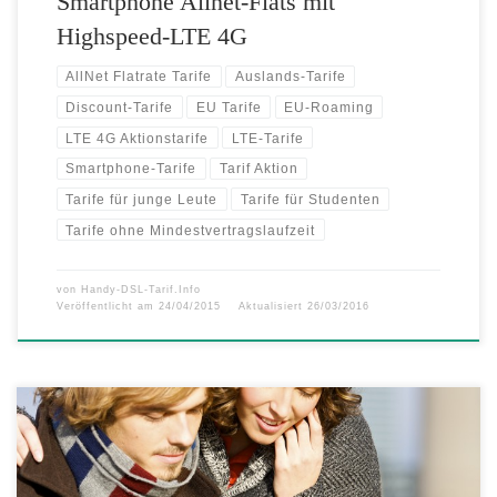
Smartphone Allnet-Flats mit
Highspeed-LTE 4G
AllNet Flatrate Tarife
Auslands-Tarife
Discount-Tarife
EU Tarife
EU-Roaming
LTE 4G Aktionstarife
LTE-Tarife
Smartphone-Tarife
Tarif Aktion
Tarife für junge Leute
Tarife für Studenten
Tarife ohne Mindestvertragslaufzeit
von
Handy-DSL-Tarif.Info
Veröffentlicht am
24/04/2015
Aktualisiert
26/03/2016
– Größtes LTE-Partnernetzwerk – Weitere Länder folgen noch diesen