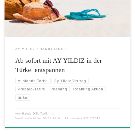
Denn in dieser Zeit sind ankommende Gespräche in der Türkei in allen
Pre- und Postpaid-Tarifen gratis. Zudem können Prepaid-Kunden ihren
Grundtarif optional um ein […]
AY YILDIZ
HANDYTARIFE
Ab sofort mit AY YILDIZ in der
Türkei entspannen
Auslands-Tarife
Ay Yildiz Vertrag
Prepaid-Tarife
roaming
Roaming Aktion
türkei
von
Handy-DSL-Tarif.Info
Veröffentlicht am
08/03/2016
Aktualisiert
02/12/2017