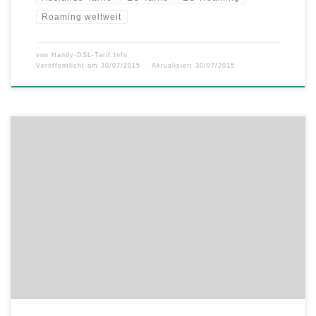
Roaming weltweit
von
Handy-DSL-Tarif.Info
Veröffentlicht am
30/07/2015
Aktualisiert
30/07/2015
Zum Wochenende zünden simply und helloMobil ein besonders
fulminantes Tarif-Feuerwerk. So sind der LTE 500 Summer-Special
von simply und der LTE 3000 Summer-Special von helloMobil ab
sofort und nur bis kommenden Montag mit doppeltem Datenvolumen
in LTE-Highspeed erhältlich – und das zum regulär günstigen Preis!
Nirgendwo sonst in Europa erhalten […]