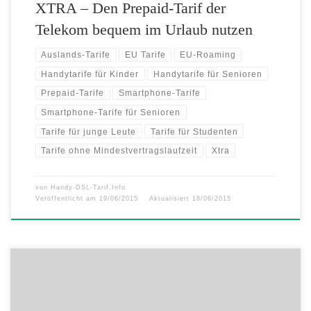
XTRA – Den Prepaid-Tarif der
Telekom bequem im Urlaub nutzen
Auslands-Tarife
EU Tarife
EU-Roaming
Handytarife für Kinder
Handytarife für Senioren
Prepaid-Tarife
Smartphone-Tarife
Smartphone-Tarife für Senioren
Tarife für junge Leute
Tarife für Studenten
Tarife ohne Mindestvertragslaufzeit
Xtra
von
Handy-DSL-Tarif.Info
Veröffentlicht am
19/06/2015
Aktualisiert
18/06/2015
Endlos telefonieren und SMS schreiben inklusive 8 GB Datenvolumen