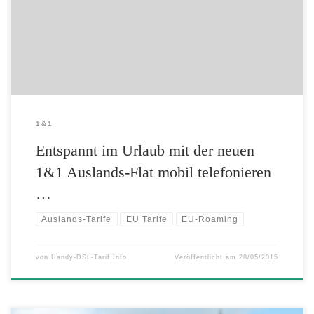
Smartphones verzichten. Um am Urlaubsort sorgenfrei telefonieren
und surfen zu können, gibt es die neue 1&1 Auslands-Flat. Diese kann
ab 1. […]
1&1
Entspannt im Urlaub mit der neuen
1&1 Auslands-Flat mobil telefonieren
…
Auslands-Tarife
EU Tarife
EU-Roaming
von
Handy-DSL-Tarif.Info
Veröffentlicht am
28/05/2015