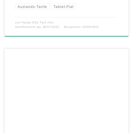
Auslands-Tarife
Tablet-Flat
von
Handy-DSL-Tarif.Info
Veröffentlicht am
28/07/2015
Aktualisiert
19/09/2015
simyo gehört ins Reisegepäck! Wenn auch Sie zu den glücklichen
Urlaubern zählen und Sie sogar ins EU-Ausland verreisen können,
empfehlen wir Ihnen die simyo EU Roaming-Pakete: So telefonieren
und surfen Sie auch während Ihres Urlaubs im Ausland mit voller
Kostenkontrolle. Wählen Sie das EU Internet-Paket, surfen Sie bis zu
100 […]